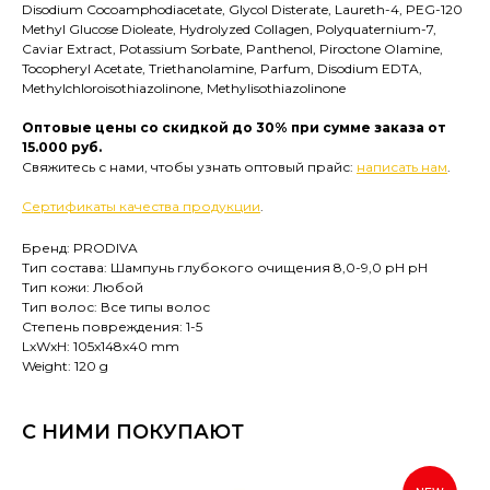
Disodium Cocoamphodiacetate, Glycol Disterate, Laureth-4, PEG-120
Methyl Glucose Dioleate, Hydrolyzed Collagen, Polyquaternium-7,
Caviar Extract, Potassium Sorbate, Panthenol, Piroctone Olamine,
Tocopheryl Acetate, Triethanolamine, Parfum, Disodium EDTA,
Methylchloroisothiazolinone, Methylisothiazolinone
Оптовые цены со скидкой до 30% при сумме заказа от
15.000 руб.
Свяжитесь с нами, чтобы узнать оптовый прайс:
написать нам
.
Сертификаты качества продукции
.
Бренд: PRODIVA
Тип состава: Шампунь глубокого очищения 8,0-9,0 рН рН
Тип кожи: Любой
Тип волос: Все типы волос
Степень повреждения: 1-5
LxWxH: 105x148x40 mm
Weight: 120 g
С НИМИ ПОКУПАЮТ