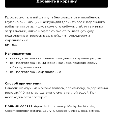
Добавить в корзину
Профессиональный шампунь без сульфатов и парабенов.
Глубоко очищающий шампунь для деликатного и бережного
избавления от излишков кожного себума, стайлинга и иных
загрязнений, мягко и эффективно открывает кутикулу,
подготавливая волосы к дальнейшим процедурам и
окрашиванию.
pH - 8.0
Используется:
как подготовка к салонным холодным и горячим уходам
как подготовка к химической завивке, прикорневому
объему, антихимии
как подготовка к окрашиванию
Способ применения:
Нанести шампунь на мокрые волосы, взбить пену, выдержать на
волосах 1-10 минуты, тщательно смыть теплой водой. При
необходимости повторить.
Полный состав:
Aqua, Sodium Lauroyl Methyl Isethionate,
Cocamidopropyl Betaine, Lauryl Glucoside, Utrica Dioica, Extract,