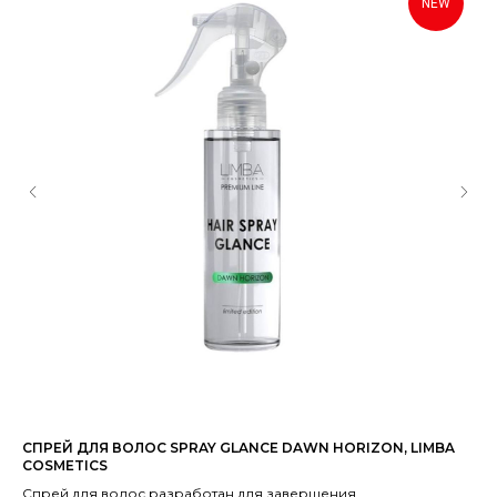
NEW
СПРЕЙ ДЛЯ ВОЛОС SPRAY GLANCE DAWN HORIZON, LIMBA
ША
COSMETICS
SH
Спрей для волос разработан для завершения
Пр