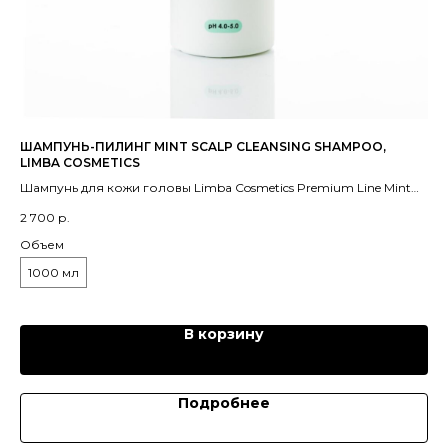
ШАМПУНЬ-ПИЛИНГ MINT SCALP CLEANSING SHAMPOO,
КО
LIMBA COSMETICS
Кон
Шампунь для кожи головы Limba Cosmetics Premium Line Mint
ун
44
Scalp Cleansing Shampoo - это профессиональный состав для
на
2 700
р.
глубокого очищения кожи головы от загрязнений и
бо
Об
излишков себума.
Объем
3
1000 мл
В корзину
Подробнее