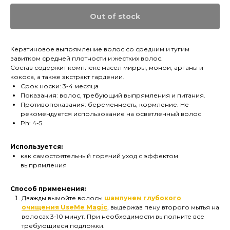
Out of stock
Кератиновое выпрямление волос со средним и тугим
завитком средней плотности и жестких волос.
Состав содержит комплекс масел мирры, монои, арганы и
кокоса, а также экстракт гардении.
Срок носки: 3-4 месяца
Показания: волос, требующий выпрямления и питания.
Противопоказания: беременность, кормление. Не
рекомендуется использование на осветленный волос
Ph: 4-5
Используется:
как самостоятельный горячий уход с эффектом
выпрямления
Способ применения:
Дважды вымойте волосы
шампунем глубокого
очищения UseMe Magic
, выдержав пену второго мытья на
волосах 3-10 минут. При необходимости выполните все
требующиеся подложки.