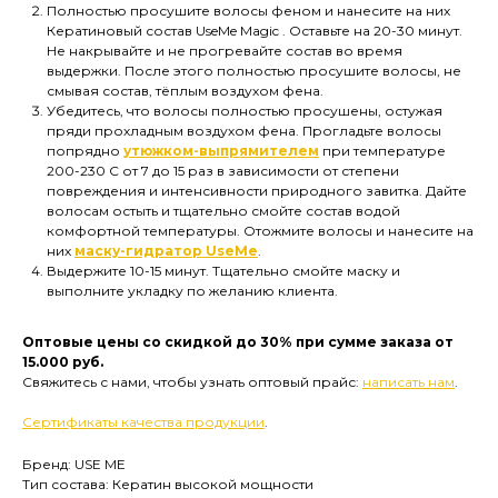
Полностью просушите волосы феном и нанесите на них
Кератиновый состав UseMe Magic . Оставьте на 20-30 минут.
Не накрывайте и не прогревайте состав во время
выдержки. После этого полностью просушите волосы, не
смывая состав, тёплым воздухом фена.
Убедитесь, что волосы полностью просушены, остужая
пряди прохладным воздухом фена. Прогладьте волосы
попрядно
утюжком-выпрямителем
при температуре
200-230 С от 7 до 15 раз в зависимости от степени
повреждения и интенсивности природного завитка. Дайте
волосам остыть и тщательно смойте состав водой
комфортной температуры. Отожмите волосы и нанесите на
них
маску-гидратор UseMe
.
Выдержите 10-15 минут. Тщательно смойте маску и
выполните укладку по желанию клиента.
Оптовые цены со скидкой до 30% при сумме заказа от
15.000 руб.
Свяжитесь с нами, чтобы узнать оптовый прайс:
написать нам
.
Сертификаты качества продукции
.
Бренд: USE ME
Тип состава: Кератин высокой мощности