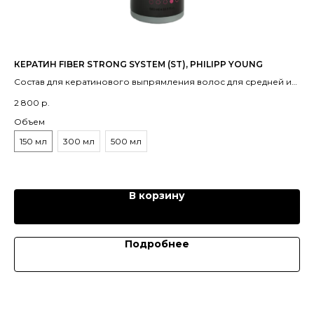
КЕРАТИН FIBER STRONG SYSTEM (ST), PHILIPP YOUNG
АК
Состав для кератинового выпрямления волос для средней и
Ак
высокой плотности, волнистых волос.
не
2 800
р.
2 
Объем
Об
150 мл
300 мл
500 мл
5
В корзину
Подробнее