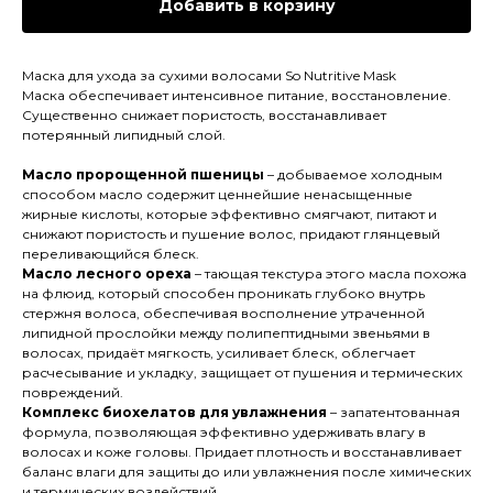
Добавить в корзину
Маска для ухода за сухими волосами So Nutritive Mask
Маска обеспечивает интенсивное питание, восстановление.
Существенно снижает пористость, восстанавливает
потерянный липидный слой.
Масло пророщенной пшеницы
– добываемое холодным
способом масло содержит ценнейшие ненасыщенные
жирные кислоты, которые эффективно смягчают, питают и
снижают пористость и пушение волос, придают глянцевый
переливающийся блеск.
Масло лесного ореха
– тающая текстура этого масла похожа
на флюид, который способен проникать глубоко внутрь
стержня волоса, обеспечивая восполнение утраченной
липидной прослойки между полипептидными звеньями в
волосах, придаёт мягкость, усиливает блеск, облегчает
расчесывание и укладку, защищает от пушения и термических
повреждений.
Комплекс биохелатов для увлажнения
– запатентованная
формула, позволяющая эффективно удерживать влагу в
волосах и коже головы. Придает плотность и восстанавливает
баланс влаги для защиты до или увлажнения после химических
и термических воздействий.