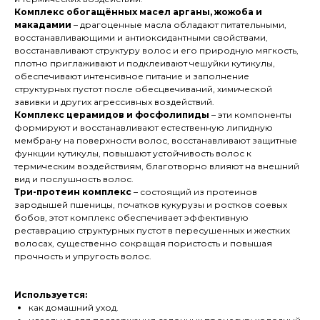
Комплекс обогащённых масел арганы, жожоба и
макадамии
– драгоценные масла обладают питательными,
восстанавливающими и антиоксидантными свойствами,
восстанавливают структуру волос и его природную мягкость,
плотно приглаживают и подклеивают чешуйки кутикулы,
обеспечивают интенсивное питание и заполнение
структурных пустот после обесцвечиваний, химической
завивки и других агрессивных воздействий.
Комплекс церамидов и фосфолипиды
– эти компоненты
формируют и восстанавливают естественную липидную
мембрану на поверхности волос, восстанавливают защитные
функции кутикулы, повышают устойчивость волос к
термическим воздействиям, благотворно влияют на внешний
вид и послушность волос.
Три-протеин комплекс
– состоящий из протеинов
зародышей пшеницы, початков кукурузы и ростков соевых
бобов, этот комплекс обеспечивает эффективную
реставрацию структурных пустот в пересушенных и жестких
волосах, существенно сокращая пористость и повышая
прочность и упругость волос.
Используется:
как домашний уход.