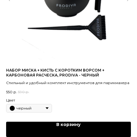
НАБОР МИСКА + КИСТЬ С КОРОТКИМ ВОРСОМ +
ЦИ
КАРБОНОВАЯ РАСЧЕСКА, PRODIVA - ЧЕРНЫЙ
CO
Стильный и удобный комплект инструментов для парикмахера
Эт
ко
550
р.
590
р.
2 
пр
Цвет
черный
В корзину