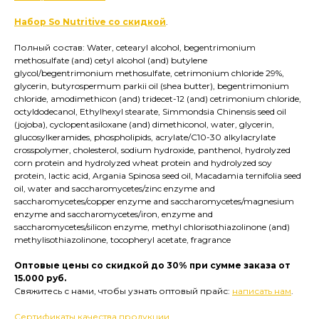
Набор So Nutritive со скидкой
.
Полный состав: Water, cetearyl alcohol, begentrimonium
methosulfate (and) cetyl alcohol (and) butylene
glycol/begentrimonium methosulfate, cetrimonium chloride 29%,
glycerin, butyrospermum parkii oil (shea butter), begentrimonium
chloride, amodimethicon (and) tridecet-12 (and) cetrimonium chloride,
octyldodecanol, Ethylhexyl stearate, Simmondsia Chinensis seed oil
(jojoba), cyclopentasiloxane (and) dimethiconol, water, glycerin,
glucosylkeramides, phospholipids, acrylate/C10-30 alkylacrylate
crosspolymer, cholesterol, sodium hydroxide, panthenol, hydrolyzed
corn protein and hydrolyzed wheat protein and hydrolyzed soy
protein, lactic acid, Argania Spinosa seed oil, Macadamia ternifolia seed
oil, water and saccharomycetes/zinc enzyme and
saccharomycetes/copper enzyme and saccharomycetes/magnesium
enzyme and saccharomycetes/iron, enzyme and
saccharomycetes/silicon enzyme, methyl chlorisothiazolinone (and)
methylisothiazolinone, tocopheryl acetate, fragrance
Оптовые цены со скидкой до 30% при сумме заказа от
15.000 руб.
Свяжитесь с нами, чтобы узнать оптовый прайс:
написать нам
.
Сертификаты качества продукции
.