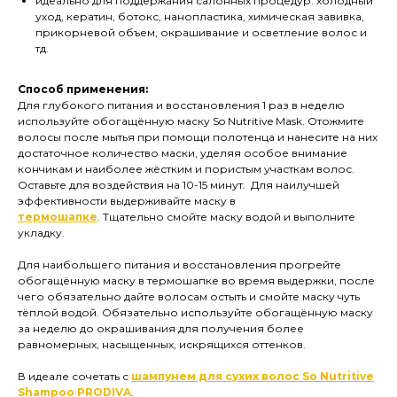
идеально для поддержания салонных процедур: холодный
уход, кератин, ботокс, нанопластика, химическая завивка,
прикорневой объем, окрашивание и осветление волос и
тд.
Способ применения:
Для глубокого питания и восстановления 1 раз в неделю
используйте обогащённую маску So Nutritive Mask. Отожмите
волосы после мытья при помощи полотенца и нанесите на них
достаточное количество маски, уделяя особое внимание
кончикам и наиболее жёстким и пористым участкам волос.
Оставьте для воздействия на 10-15 минут. Для наилучшей
эффективности выдерживайте маску в
термошапке
. Тщательно смойте маску водой и выполните
укладку.
Для наибольшего питания и восстановления прогрейте
обогащённую маску в термошапке во время выдержки, после
чего обязательно дайте волосам остыть и смойте маску чуть
тёплой водой. Обязательно используйте обогащённую маску
за неделю до окрашивания для получения более
равномерных, насыщенных, искрящихся оттенков.
В идеале сочетать с
шампунем для сухих волос So Nutritive
Shampoo PRODIVA
.