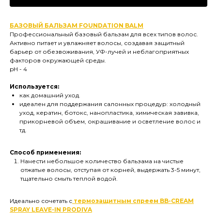
БАЗОВЫЙ БАЛЬЗАМ FOUNDATION BALM
Профессиональный базовый бальзам для всех типов волос.
Активно питает и увлажняет волосы, создавая защитный
барьер от обезвоживания, УФ-лучей и неблагоприятных
факторов окружающей среды.
pH - 4
Используется:
как домашний уход.
идеален для поддержания салонных процедур: холодный
уход, кератин, ботокс, нанопластика, химическая завивка,
прикорневой объем, окрашивание и осветление волос и
тд.
Способ применения:
Нанести небольшое количество бальзама на чистые
отжатые волосы, отступая от корней, выдержать 3-5 минут,
тщательно смыть теплой водой.
Идеально сочетать с
термозащитным спреем BB-CREAM
SPRAY LEAVE-IN PRODIVA