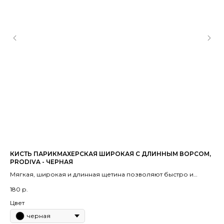
КИСТЬ ПАРИКМАХЕРСКАЯ ШИРОКАЯ С ДЛИННЫМ ВОРСОМ,
ЦИ
PRODIVA - ЧЕРНАЯ
CO
Мягкая, широкая и длинная щетина позволяют быстро и
Эт
бережно нанести состав на волосы, не травмируя волос.
ко
180
р.
2 
Предназначена для нанесения составов пилинга кожи головы,
пр
холодных уходов, кератина, ботокса, нанопластики,
Цвет
окрашивания, тонирования.
черная