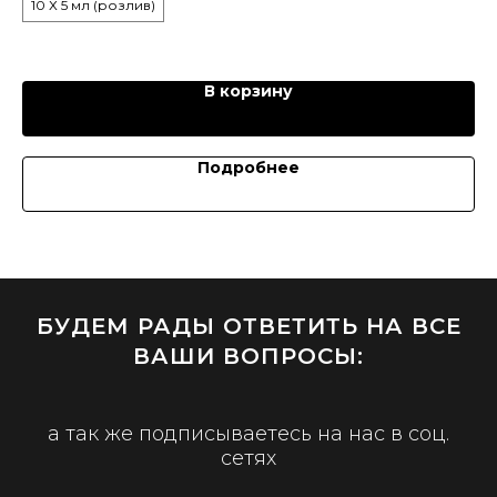
10 Х 5 мл (розлив)
2 капель достаточно, чтобы усилить действие продукта.
5
В корзину
Подробнее
БУДЕМ РАДЫ ОТВЕТИТЬ НА ВСЕ
ВАШИ ВОПРОСЫ:
а так же подписываетесь на нас в соц.
сетях