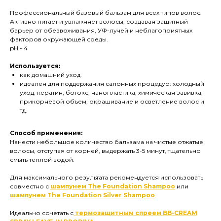
Профессиональный базовый бальзам для всех типов волос.
Активно питает и увлажняет волосы, создавая защитный
барьер от обезвоживания, УФ-лучей и неблагоприятных
факторов окружающей среды.
pH - 4
Используется:
как домашний уход.
идеален для поддержания салонных процедур: холодный
уход, кератин, ботокс, нанопластика, химическая завивка,
прикорневой объем, окрашивание и осветление волос и
тд.
Способ применения:
Нанести небольшое количество бальзама на чистые отжатые
волосы, отступая от корней, выдержать 3-5 минут, тщательно
смыть теплой водой.
Для максимального результата рекомендуется использовать
совместно с
шампунем The Foundation Shampoo
или
шампунем The Foundation Silver Shampoo
.
Идеально сочетать с
термозащитным спреем BB-CREAM