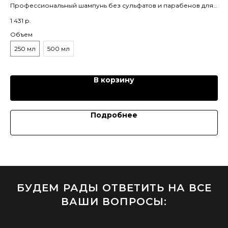
Профессиональный шампунь без сульфатов и парабенов для
Ша
ухода за сухими и поврежденными волосами. Идеально
бот
1 431
р.
6 1
подходит для поддержания салонных процедур
эф
Объем
Об
250 мл
500 мл
5
В корзину
Подробнее
БУДЕМ РАДЫ ОТВЕТИТЬ НА ВСЕ
ВАШИ ВОПРОСЫ: