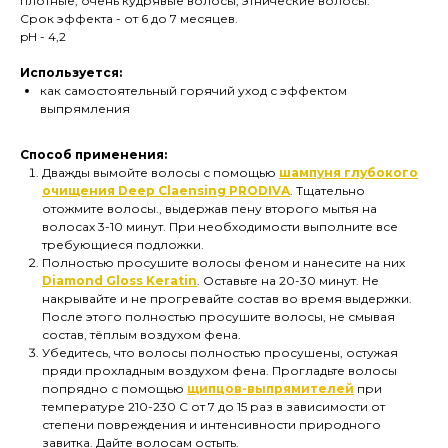
плотные, очень кудрявые волосы, этнические волосы.
Срок эффекта - от 6 до 7 месяцев.
pH - 4,2
Используется:
как самостоятельный горячий уход с эффектом
выпрямления
Способ применения:
Дважды вымойте волосы с помощью
шампуня глубокого
очищения Deep Claensing PRODIVA
. Тщательно
отожмите волосы., выдержав пену второго мытья на
волосах 3-10 минут. При необходимости выполните все
требующиеся подложки.
Полностью просушите волосы феном и нанесите на них
Diamond Gloss Keratin
. Оставьте на 20-30 минут. Не
накрывайте и не прогревайте состав во время выдержки.
После этого полностью просушите волосы, не смывая
состав, тёплым воздухом фена.
Убедитесь, что волосы полностью просушены, остужая
пряди прохладным воздухом фена. Прогладьте волосы
попрядно с помощью
щипцов-выпрямителей
при
температуре 210-230 С от 7 до 15 раз в зависимости от
степени повреждения и интенсивности природного
завитка. Дайте волосам остыть.