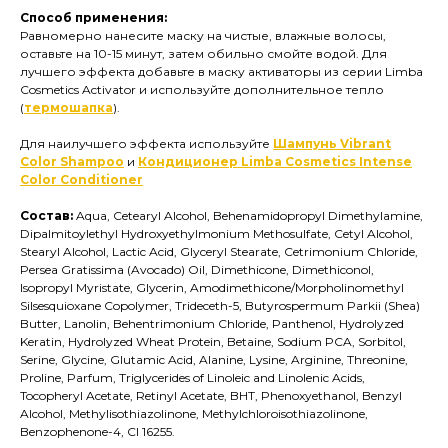
Способ применения:
Равномерно нанесите маску на чистые, влажные волосы,
оставьте на 10-15 минут, затем обильно смойте водой. Для
лучшего эффекта добавьте в маску активаторы из серии Limba
Cosmetics Activator и используйте дополнительное тепло
(
термошапка
).
Для наилучшего эффекта используйте
Шампунь Vibrant
Color Shampoo
и
Кондиционер Limba Cosmetics Intense
Color Conditioner
Состав:
Aqua, Cetearyl Alcohol, Behenamidopropyl Dimethylamine,
Dipalmitoylethyl Hydroxyethylmonium Methosulfate, Cetyl Alcohol,
Stearyl Alcohol, Lactic Acid, Glyceryl Stearate, Cetrimonium Chloride,
Persea Gratissima (Avocado) Oil, Dimethicone, Dimethiconol,
Isopropyl Myristate, Glycerin, Amodimethicone/Morpholinomethyl
Silsesquioxane Copolymer, Trideceth-5, Butyrospermum Parkii (Shea)
Butter, Lanolin, Behentrimonium Сhloride, Panthenol, Hydrolyzed
Keratin, Hydrolyzed Wheat Protein, Betaine, Sodium PCA, Sorbitol,
Serine, Glycine, Glutamic Acid, Alanine, Lysine, Arginine, Threonine,
Proline, Parfum, Triglycerides of Linoleic and Linolenic Acids,
Tocopheryl Acetate, Retinyl Acetate, BHT, Phenoxyethanol, Benzyl
Alcohol, Methylisothiazolinone, Methylchloroisothiazolinone,
Benzophenone-4, CI 16255.