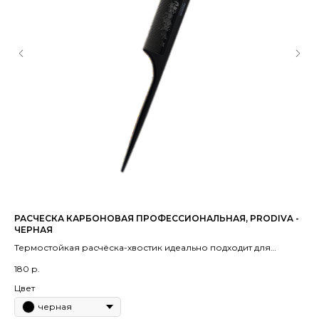
РАСЧЕСКА КАРБОНОВАЯ ПРОФЕССИОНАЛЬНАЯ, PRODIVA -
ТЕ
ЧЕРНАЯ
Бл
Термостойкая расчёска-хвостик идеально подходит для
ко
1 7
процедур кератин, ботокс, нанопластика волос, а так же для
и у
180
р.
разделения прядей в салонных процедурах для волос.
на
Цвет
черная