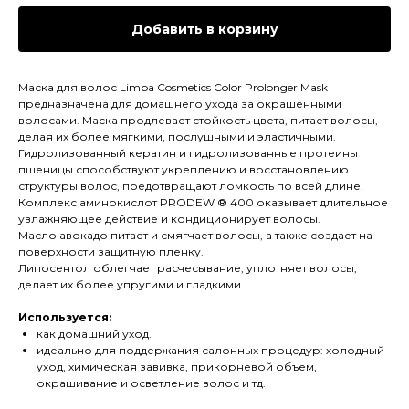
Добавить в корзину
Маска для волос Limba Cosmetics Color Prolonger Mask
предназначена для домашнего ухода за окрашенными
волосами. Маска продлевает стойкость цвета, питает волосы,
делая их более мягкими, послушными и эластичными.
Гидролизованный кератин и гидролизованные протеины
пшеницы способствуют укреплению и восстановлению
структуры волос, предотвращают ломкость по всей длине.
Комплекс аминокислот PRODEW ® 400 оказывает длительное
увлажняющее действие и кондиционирует волосы.
Масло авокадо питает и смягчает волосы, а также создает на
поверхности защитную пленку.
Липосентол облегчает расчесывание, уплотняет волосы,
делает их более упругими и гладкими.
Используется:
как домашний уход.
идеально для поддержания салонных процедур: холодный
уход, химическая завивка, прикорневой объем,
окрашивание и осветление волос и тд.