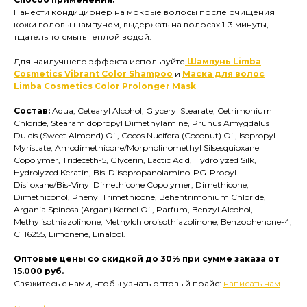
Нанести кондиционер на мокрые волосы после очищения
кожи головы шампунем, выдержать на волосах 1-3 минуты,
тщательно смыть теплой водой.
Для наилучшего эффекта используйте
Шампунь Limba
Cosmetics Vibrant Color Shampoo
и
Маска для волос
Limba Cosmetics Color Prolonger Mask
Состав:
Aqua, Cetearyl Alcohol, Glyceryl Stearate, Cetrimonium
Chloride, Stearamidopropyl Dimethylamine, Prunus Amygdalus
Dulcis (Sweet Almond) Oil, Cocos Nucifera (Coconut) Oil, Isopropyl
Myristate, Amodimethicone/Morpholinomethyl Silsesquioxane
Copolymer, Trideceth-5, Glycerin, Lactic Acid, Hydrolyzed Silk,
Hydrolyzed Keratin, Bis-Diisopropanolamino-PG-Propyl
Disiloxane/Bis-Vinyl Dimethicone Copolymer, Dimethicone,
Dimethiconol, Phenyl Trimethicone, Behentrimonium Сhloride,
Argania Spinosa (Argan) Kernel Oil, Parfum, Benzyl Alcohol,
Methylisothiazolinone, Methylchloroisothiazolinone, Benzophenone-4,
CI 16255, Limonene, Linalool.
Оптовые цены со скидкой до 30% при сумме заказа от
15.000 руб.
Свяжитесь с нами, чтобы узнать оптовый прайс:
написать нам
.