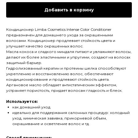
Добавить в корзину
Кондиционер Limba Cosmetics Intense Color Conditioner
предназначен для домашнего ухода за окрашенными
волосами. Кондиционер продлевает стойкость цвета и
улучшает качество окрашенных волос.
Масла кокоса и сладкого миндаля питают и увлажняют волосы,
делают их более эластичными и упругими, создают на волосах
защитный барьер.
Гидролизованный кератин и протеины шелка способствуют
укреплению и восстановлению волос, обеспечивают
кондиционирование и продлевают стойкость цвета.
Аргановое масло обладает антистатическим эффектом,
устраняет пористость, придает волосам гладкость и блеск.
Используется:
как домашний уход.
идеально для поддержания салонных процедур: холодный
уход, химическая завивка, прикорневой объем,
окрашивание и осветление волос и тд.
Способ применения: